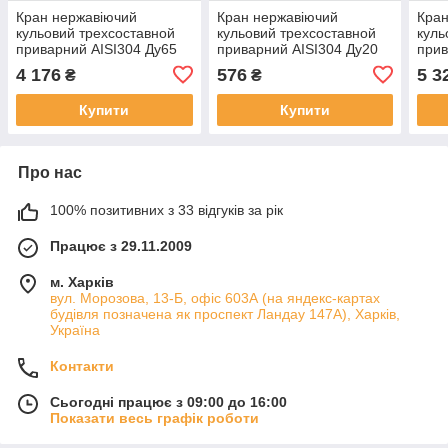
Кран нержавіючий
Кран нержавіючий
Кран
кульовий трехсоставной
кульовий трехсоставной
куль
приварний AISI304 Ду65
приварний AISI304 Ду20
прив
Ру63
Ру63
Ру6
4 176
576
5 3
₴
₴
Купити
Купити
Про нас
100% позитивних з 33 відгуків за рік
Працює з 29.11.2009
м. Харків
вул. Морозова, 13-Б, офіс 603А (на яндекс-картах
будівля позначена як проспект Ландау 147А), Харків,
Україна
Контакти
Сьогодні працює з 09:00 до 16:00
Показати весь графік роботи