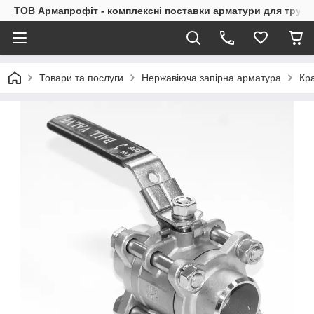
ТОВ Армапрофіт - комплексні поставки арматури для труб
Товари та послуги
Нержавіюча запірна арматура
Кр