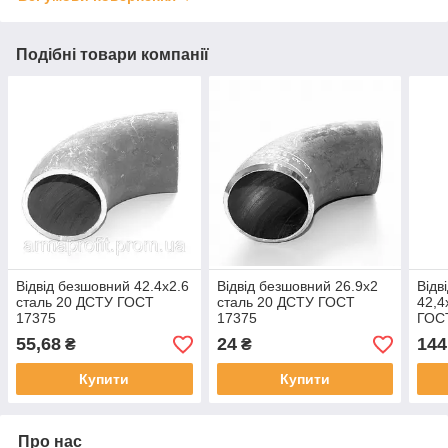
Подібні товари компанії
Відвід безшовний 42.4х2.6
Відвід безшовний 26.9х2
Відв
сталь 20 ДСТУ ГОСТ
сталь 20 ДСТУ ГОСТ
42,4
17375
17375
ГОС
55,68
24
144
₴
₴
Купити
Купити
Про нас