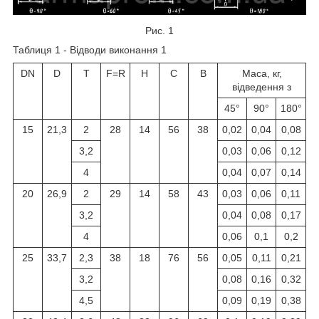
Рис. 1
Таблиця 1 - Відводи виконання 1
DN
D
T
F=R
H
C
B
Маса, кг,
відведення з
45°
90°
180°
15
21,3
2
28
14
56
38
0,02
0,04
0,08
3,2
0,03
0,06
0,12
4
0,04
0,07
0,14
20
26,9
2
29
14
58
43
0,03
0,06
0,11
3,2
0,04
0,08
0,17
4
0,06
0,1
0,2
25
33,7
2,3
38
18
76
56
0,05
0,11
0,21
3,2
0,08
0,16
0,32
4,5
0,09
0,19
0,38