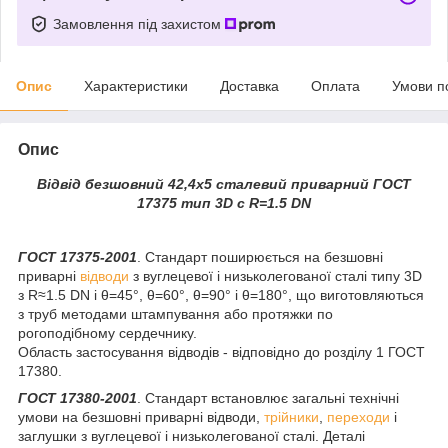
Замовлення під захистом
Опис
Характеристики
Доставка
Оплата
Умови п
Опис
Відвід безшовний 42,4х5 сталевий приварний ГОСТ
17375 тип 3D c R=1.5 DN
ГОСТ 17375-2001
. Стандарт поширюється на безшовні
приварні
відводи
з вуглецевої і низьколегованої сталі типу 3D
з R≈1.5 DN і θ=45°, θ=60°, θ=90° і θ=180°, що виготовляються
з труб методами штампування або протяжки по
рогоподібному сердечнику.
Область застосування відводів - відповідно до розділу 1 ГОСТ
17380.
ГОСТ 17380-2001
. Стандарт встановлює загальні технічні
умови на безшовні приварні відводи,
трійники
,
переходи
і
заглушки з вуглецевої і низьколегованої сталі. Деталі