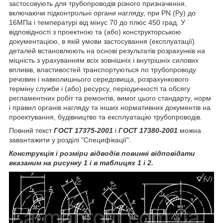
застосовують для трубопроводів різного призначення,
включаючи підконтрольні органи нагляду, при PN (Py) до
16МПа і температурі від мінус 70 до плюс 450 град. У
відповідності з проектною та (або) конструкторською
документацією, в якій умови застосування (експлуатації)
деталей встановлюють на основі результатів розрахунків на
міцність з урахуванням всіх зовнішніх і внутрішніх силових
впливів, властивостей транспортуються по трубопроводу
речовин і навколишнього середовища, розрахункового
терміну служби і (або) ресурсу, періодичності та обсягу
регламентних робіт та ремонтів, вимог цього стандарту, норм
і правил органів нагляду та інших нормативних документів на
проектування, будівництво та експлуатацію трубопроводів.
Повний текст
ГОСТ 17375-2001
і
ГОСТ 17380-2001
можна
завантажити у розділі "Специфікації".
Конструкція і розміри відводів повинні відповідати
вказаним на рисунку 1 і в таблицях 1 і 2.