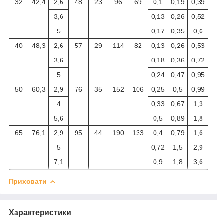
32
42,4
2,6
48
23
96
69
0,1
0,19
0,39
3,6
0,13
0,26
0,52
5
0,17
0,35
0,6
40
48,3
2,6
57
29
114
82
0,13
0,26
0,53
3,6
0,18
0,36
0,72
5
0,24
0,47
0,95
50
60,3
2,9
76
35
152
106
0,25
0,5
0,99
4
0,33
0,67
1,3
5,6
0,5
0,89
1,8
65
76,1
2,9
95
44
190
133
0,4
0,79
1,6
5
0,72
1,5
2,9
7,1
0,9
1,8
3,6
Приховати
Характеристики