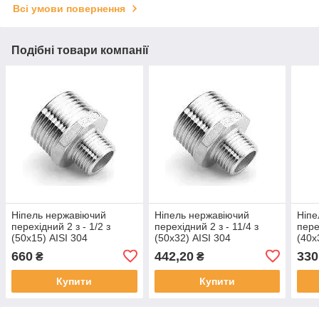
Всі умови повернення
Подібні товари компанії
Ніпель нержавіючий
Ніпель нержавіючий
Ніпе
перехідний 2 з - 1/2 з
перехідний 2 з - 11/4 з
пере
(50х15) AISI 304
(50х32) AISI 304
(40х
660
442,20
330
₴
₴
Купити
Купити