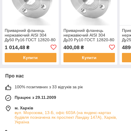
Приварний фланець
Приварний фланець
При
нержавіючий AISI 304
нержавіючий AISI 304
нерж
Ду50 Ру16 ГОСТ 12820-80
Ду20 Ру10 ГОСТ 12820-80
Ду25
1 014,48
400,08
489
₴
₴
Купити
Купити
Про нас
100% позитивних з 33 відгуків за рік
Працює з 29.11.2009
м. Харків
вул. Морозова, 13-Б, офіс 603А (на яндекс-картах
будівля позначена як проспект Ландау 147А), Харків,
Україна