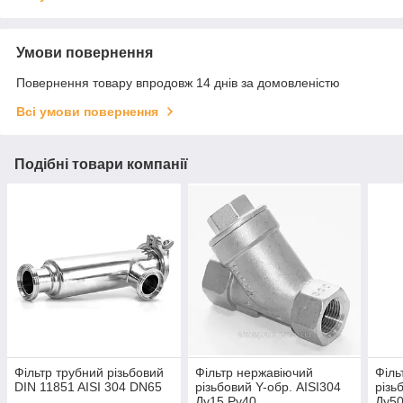
Умови повернення
Повернення товару впродовж 14 днів за домовленістю
Всі умови повернення
Подібні товари компанії
Фільтр трубний різьбовий
Фільтр нержавіючий
Філь
DIN 11851 AISI 304 DN65
різьбовий Y-обр. AISI304
різь
Ду15 Ру40
Ду50