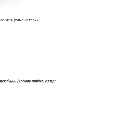
bre 3036 ручка метелик
.
технічний (клоччя) прядка 200гр
"