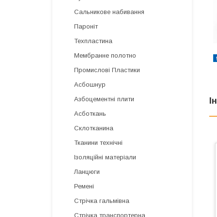
Сальникове набивання
Пароніт
Техпластина
Мембранне полотно
Промислові Пластики
Асбошнур
Азбоцементні плити
І
Асботкань
Склотканина
Тканини технічні
Ізоляційні матеріали
Ланцюги
Ремені
Стрічка гальмівна
Стрічка транспортерна