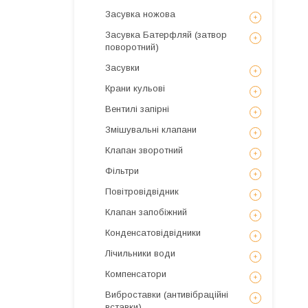
Засувка ножова
Засувка Батерфляй (затвор
поворотний)
Засувки
Крани кульові
Вентилі запірні
Змішувальні клапани
Клапан зворотний
Фільтри
Повітровідвідник
Клапан запобіжний
Конденсатовідвідники
Лічильники води
Компенсатори
Виброставки (антивібраційні
вставки)