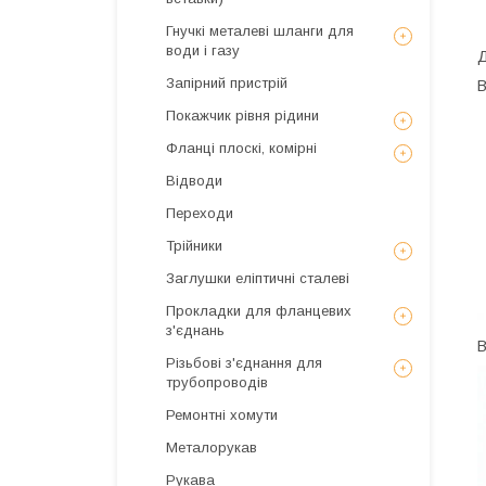
Гнучкі металеві шланги для
води і газу
Д
Запірний пристрій
В
Покажчик рівня рідини
Фланці плоскі, комірні
Відводи
Переходи
Трійники
Заглушки еліптичні сталеві
Прокладки для фланцевих
з'єднань
В
Різьбові з'єднання для
трубопроводів
Ремонтні хомути
Металорукав
Рукава