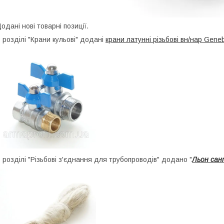
одані нові товарні позиції.
 розділі "Крани кульові" додані
крани латунні різьбові вн/нар Gene
 розділі "Різьбові з'єднання для трубопроводів" додано "
Льон сан