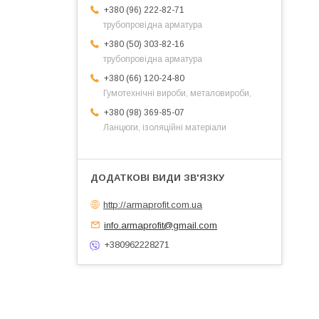
+380 (96) 222-82-71
трубопровідна арматура
+380 (50) 303-82-16
трубопровідна арматура
+380 (66) 120-24-80
Гумотехнічні вироби, металовироби,
+380 (98) 369-85-07
Ланцюги, ізоляційні матеріали
http://armaprofit.com.ua
info.armaprofit@gmail.com
+380962228271