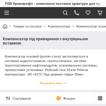
ТОВ Армапрофіт - комплексні поставки арматури для труб
Товари та послуги
Компенсатори
Компенсатор осьов
Компенсатор під приварення з внутрішньою
вставкою
Компенсатор осьовий (розтяг-стиск) застосовується в
системах водопостачання, газопостачання, системи
транспортування нафтопродуктів, опалювальних системах,
промислових установках. Робочий тиск:16атм Робоча
температура: -80 +427С При довжині гофри 30мм -
подовження становить +10мм, скорочення -20мм При
Показати все
довжині гофри 60мм - подовження становить +20мм,
скорочення - 40мм
Сортування
0
Фільтри