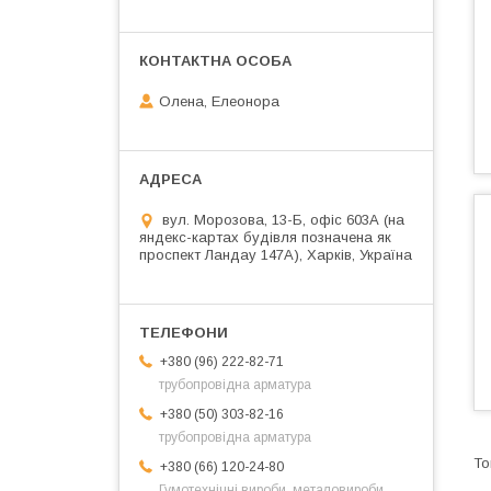
Олена, Елеонора
вул. Морозова, 13-Б, офіс 603А (на
яндекс-картах будівля позначена як
проспект Ландау 147А), Харків, Україна
+380 (96) 222-82-71
трубопровідна арматура
+380 (50) 303-82-16
трубопровідна арматура
+380 (66) 120-24-80
Гумотехнічні вироби, металовироби,