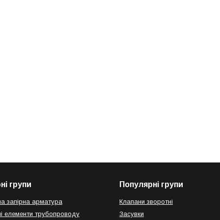
ні групи
Популярні групи
а запірна арматура
Клапани зворотні
і елементи трубопроводу
Засувки