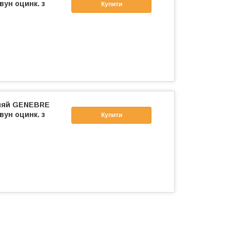
вун оцинк. з
Купити
фляй GENEBRE
вун оцинк. з
Купити