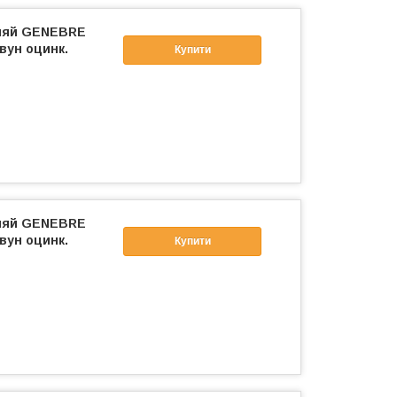
фляй GENEBRE
вун оцинк.
Купити
фляй GENEBRE
вун оцинк.
Купити