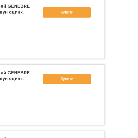
фляй GENEBRE
вун оцинк.
Купити
фляй GENEBRE
вун оцинк.
Купити