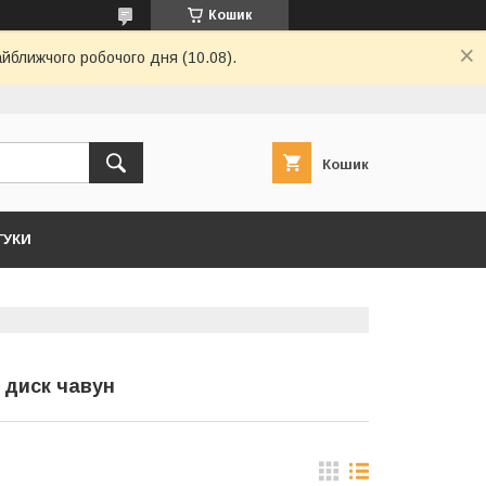
Кошик
айближчого робочого дня (10.08).
Кошик
ГУКИ
 диск чавун