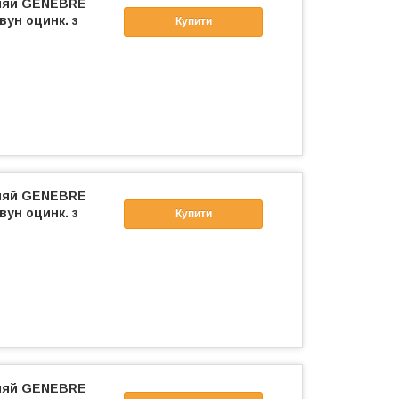
фляй GENEBRE
вун оцинк. з
Купити
фляй GENEBRE
вун оцинк. з
Купити
фляй GENEBRE