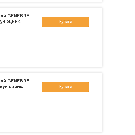
фляй GENEBRE
ун оцинк.
Купити
фляй GENEBRE
вун оцинк.
Купити