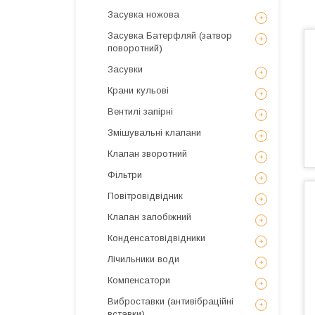
Засувка ножова
Засувка Батерфляй (затвор
поворотний)
Засувки
Крани кульові
Вентилі запірні
Змішувальні клапани
Клапан зворотний
Фільтри
Повітровідвідник
Клапан запобіжний
Конденсатовідвідники
Лічильники води
Компенсатори
Виброставки (антивібраційні
вставки)