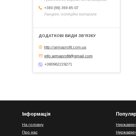
+380 (98) 369-85-07
Ланцюги, ізоляційні матеріали
http://armaprofit.com.ua
info.armaprofit@gmail.com
+380962228271
Інформація
Популяр
На головну
Нержавіюч
Про нас
Нержавіюч