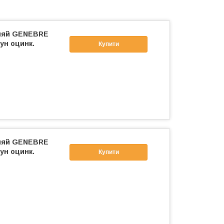
фляй GENEBRE
ун оцинк.
Купити
фляй GENEBRE
ун оцинк.
Купити