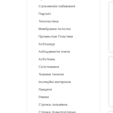
Сальникове набивання
Пароніт
Техпластина
Мембранне полотно
Промислові Пластики
Асбошнур
Азбоцементні плити
Асботкань
Склотканина
Тканини технічні
Ізоляційні матеріали
Ланцюги
Ремені
Стрічка гальмівна
Стрічка транспортерна