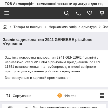
ТОВ Армапрофіт - комплексні поставки арматури для труб
Товари та послуги
Нержавіюча запірна арматура
За
Заслінка дискова тип 2941 GENEBRE різьбове
з'єднання
Заслінка поворотна дискова тип 2941 GENEBRE (Іспанія) з
нержавіючої сталі AISI 304 з різьбовим приєднанням по DIN
11851 встановлюється на трубопроводі в якості запірного
пристрою для відсікання робочого середовища.
Застосовується в харчовій промисловості.
Сортування
0
Фільтри
Заслінка нержавіюча дискова поворотна