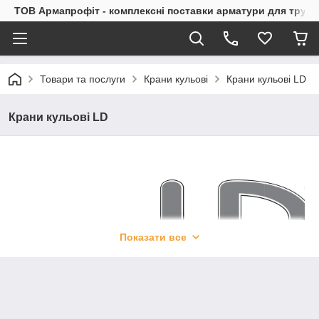
ТОВ Армапрофіт - комплексні поставки арматури для труб
Товари та послуги
Крани кульові
Крани кульові LD
Крани кульові LD
Показати все
ТОВ «Челябінскспецгражданстрой» – найбільший на Уралі
виробник кульових кранів, що випускаються з 2003 р. під
торговою маркою LD.